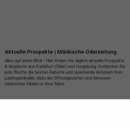
Aktuelle Prospekte
| Märkische Oderzeitung
Alles auf einen Blick - Hier finden Sie täglich aktuelle Prospekte
& Angebote aus Frankfurt (Oder) und Umgebung. Entdecken Sie
jede Woche die besten Rabatte und spannende Aktionen Ihrer
Lieblingshändler, dazu die Öffnungszeiten und Adressen
zahlreicher Filialen in Ihrer Nähe.
Ein Service von
JEDE WOCHE NEUE ANGEBOTE