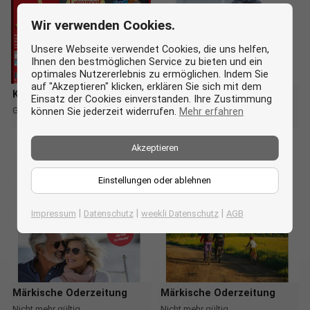
Wir verwenden Cookies.
Unsere Webseite verwendet Cookies, die uns helfen,
Ihnen den bestmöglichen Service zu bieten und ein
optimales Nutzererlebnis zu ermöglichen. Indem Sie
auf "Akzeptieren" klicken, erklären Sie sich mit dem
Kaufland
Märkische Oderzeitung
Einsatz der Cookies einverstanden. Ihre Zustimmung
Gültig bis Mi. 12.08.
Gültig bis Fr. 21.08.
können Sie jederzeit widerrufen.
Mehr erfahren
more_horiz
more_horiz
Akzeptieren
Einstellungen oder ablehnen
|
|
|
Impressum
Datenschutz
weekli Datenschutz
AGB
Märkische Oderzeitung
Märkische Oderzeitung
Nicht mehr gültig
Nicht mehr gültig